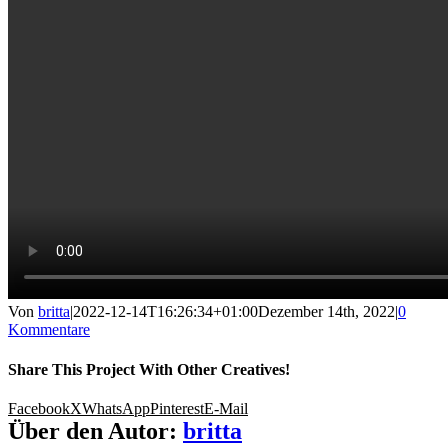
Von
britta
|
2022-12-14T16:26:34+01:00
Dezember 14th, 2022
|
0
Kommentare
Share This Project With Other Creatives!
Facebook
X
WhatsApp
Pinterest
E-Mail
Über den Autor:
britta