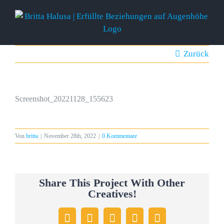
Zum
Inhalt
springen
Zurück
Screenshot_20221128_155623
Von
britta
|
November 28th, 2022
|
0 Kommentare
Share This Project With Other
Creatives!
Facebook
X
WhatsApp
Pinterest
E-