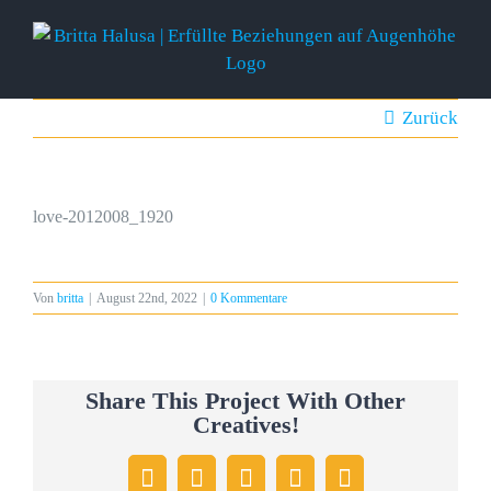
Zum
Inhalt
springen
Zurück
love-2012008_1920
Von
britta
|
August 22nd, 2022
|
0 Kommentare
Share This Project With Other
Creatives!
Facebook
X
WhatsApp
Pinterest
E-