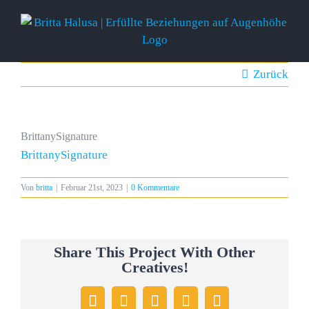
Zum
Inhalt
springen
Zurück
BrittanySignature
BrittanySignature
Von
britta
|
Februar 21st, 2023
|
0 Kommentare
Share This Project With Other
Creatives!
Facebook
X
WhatsApp
Pinterest
E-