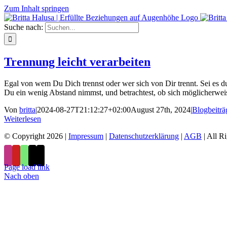
Zum Inhalt springen
Suche nach:
Trennung leicht verarbeiten
Egal von wem Du Dich trennst oder wer sich von Dir trennt. Sei es d
Du ein wenig Abstand nimmst, und betrachtest, ob sich möglicherweise
Von
britta
|
2024-08-27T21:12:27+02:00
August 27th, 2024
|
Blogbeiträ
Weiterlesen
© Copyright 2026
|
Impressum
|
Datenschutzerklärung
|
AGB
| All R
Page load link
Nach oben